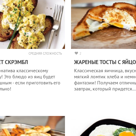
СРЕДНЯЯ СЛОЖНОСТЬ
2
Т СКРЭМБЛ
ЖАРЕНЫЕ ТОСТЫ С ЯЙЦ
рнатива классическому
Классическая яичница, вкус
у! Это блюдо из яиц будет
мягкий ломтик хлеба и немн
шным - если приготовить его
фантазии! Получаем отличн
льно!
завтрак, который придется…