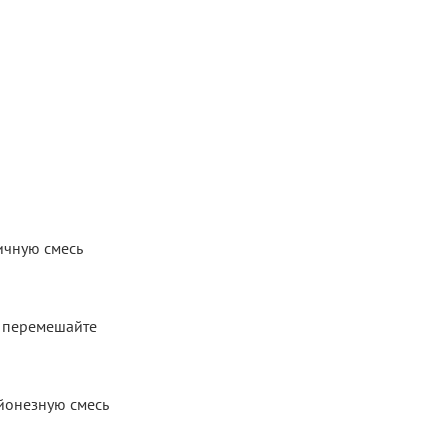
ичную смесь
е перемешайте
айонезную смесь