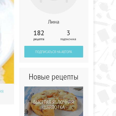
Лина
182
3
рецепта
подписчика
Сливочный рулет
ПОДПИСАТЬСЯ НА АВТОРА
Новые рецепты
ИЯ
БЫСТРАЯ ЯБЛОЧНАЯ
ШАРЛОТКА