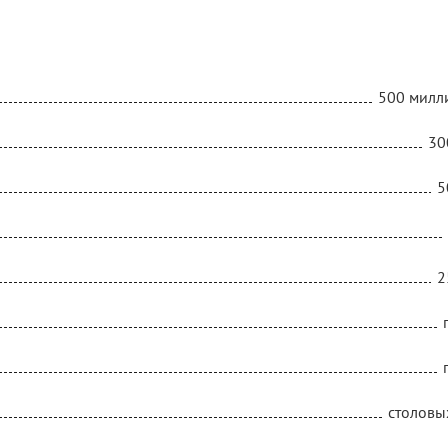
500 милл
30
5
2
столовы