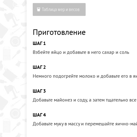
Таблица мер и весов
Приготовление
ШАГ 1
Взбейте яйцо и добавьте в него сахар и соль
ШАГ 2
Немного подогрейте молоко и добавьте его в я
ШАГ 3
Добавьте майонез и соду, а затем тщательно вс
ШАГ 4
Добавьте муку в массу и перемешайте яично-м