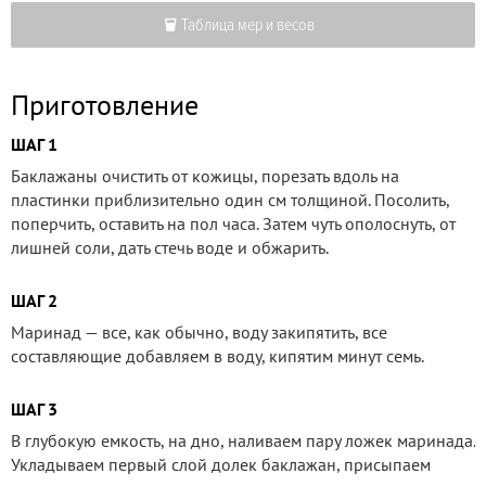
Таблица мер и весов
Приготовление
ШАГ 1
Баклажаны очистить от кожицы, порезать вдоль на
пластинки приблизительно один см толщиной. Посолить,
поперчить, оставить на пол часа. Затем чуть ополоснуть, от
лишней соли, дать стечь воде и обжарить.
ШАГ 2
Маринад — все, как обычно, воду закипятить, все
составляющие добавляем в воду, кипятим минут семь.
ШАГ 3
В глубокую емкость, на дно, наливаем пару ложек маринада.
Укладываем первый слой долек баклажан, присыпаем