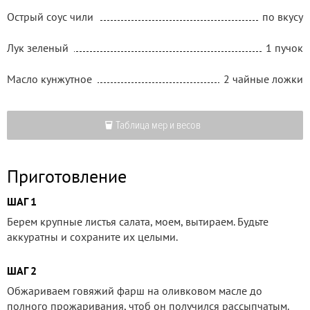
Острый соус чили
по вкусу
Лук зеленый
1 пучок
Масло кунжутное
2 чайные ложки
Таблица мер и весов
Приготовление
ШАГ 1
Берем крупные листья салата, моем, вытираем. Будьте
аккуратны и сохраните их целыми.
ШАГ 2
Обжариваем говяжий фарш на оливковом масле до
полного прожаривания, чтоб он получился рассыпчатым.