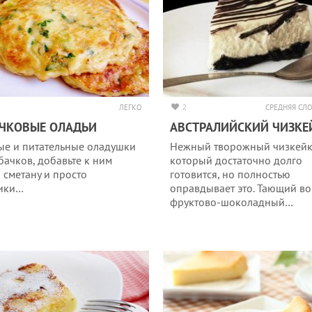
ЛЕГКО
2
СРЕДНЯЯ СЛ
ЧКОВЫЕ ОЛАДЬИ
АВСТРАЛИЙСКИЙ ЧИЗКЕ
ые и питательные оладушки
Нежный творожный чизкейк
 бачков, добавьте к ним
который достаточно долго
ю сметану и просто
готовится, но полностью
ики…
оправдывает это. Тающий во 
фруктово-шоколадный…