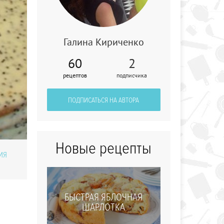
Галина Кириченко
Ламингтоны
60
2
(Австралийские
бисквитные
рецептов
подписчика
пирожные)
ПОДПИСАТЬСЯ НА АВТОРА
Новые рецепты
ИЯ
БЫСТРАЯ ЯБЛОЧНАЯ
ШАРЛОТКА