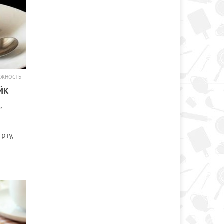
ОЖНОСТЬ
ЙК
,
рту,