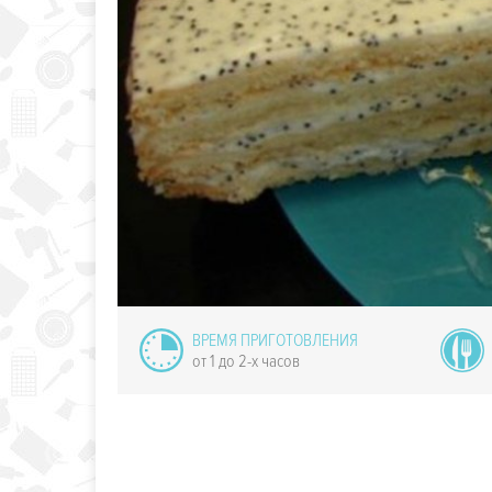
 с корицей и
аршмеллоу
ВРЕМЯ ПРИГОТОВЛЕНИЯ
от 1 до 2-х часов