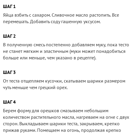
ШАГ 1
Яйца взбить с сахаром. Сливочное масло растопить. Все
перемешать. Добавить соду гашенную уксусом.
ШАГ 2
В полученную смесь постепенно добавляем муку, пока тесто
не станет мягким и эластичным (муки может понадобиться
больше или меньше, чем указано в рецепте).
ШАГ 3
От теста отщепляем кусочки, скатываем шарики размером
чуть меньше чем грецкий орех.
ШАГ 4
Берем форму для орешков смазываем небольшим
количеством растительного масла, нагреваем на огне с двух
сторон. Выкладываем шарики теста, закрываем, крепко
прижав руками. Помещаем на огонь, продолжая крепко