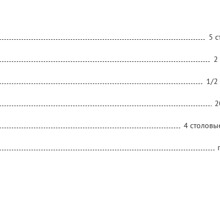
5 с
2
1/2
2
4 столовы