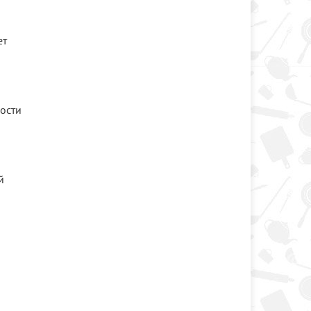
ет
ности
й