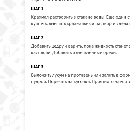
ШАГ 1
Крахмал растворить в стакане воды. Еще один с
куипеть, вмешать крахмальный раствор и сделат
ШАГ 2
Добавить цедру и варить, пока жидкость станет 
кастрюли. Добавить измельченные орехи.
ШАГ 3
Выложить лукум на противень или залить в формо
пудрой. Порезать на кусочки. Приятного чаепит