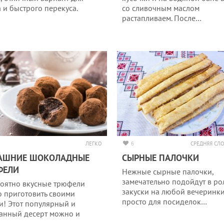
а и быстрого перекуса.
со сливочным маслом
растапливаем. После…
ЛЕГКО
6
СРЕДНЯЯ СЛ
АШНИЕ ШОКОЛАДНЫЕ
СЫРНЫЕ ПАЛОЧКИ
ФЕЛИ
Нежные сырные палочки,
замечательно подойдут в ро
оятно вкусные трюфели
закуски на любой вечеринк
 приготовить своими
просто для посиделок…
и! Этот популярный и
анный десерт можно и
ь…