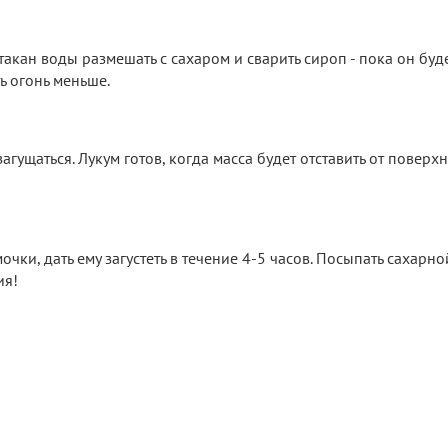
такан воды размешать с сахаром и сварить сироп - пока он буд
ь огонь меньше.
загущаться. Лукум готов, когда масса будет отставить от поверх
чки, дать ему загустеть в течение 4-5 часов. Посыпать сахарно
ия!