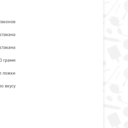
таконов
 стакана
 стакана
0 грамм
е ложки
по вкусу