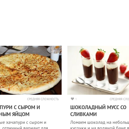
СРЕДНЯЯ СЛОЖНОСТЬ
1
СРЕДНЯЯ СЛ
ПУРИ С СЫРОМ И
ШОКОЛАДНЫЙ МУСС СО
ЕНЫМ ЯЙЦОМ
СЛИВКАМИ
ые хачапури с сыром и
Ломаем шоколад на неболь
, отличный вариант для
кусочки и на водяной бане 