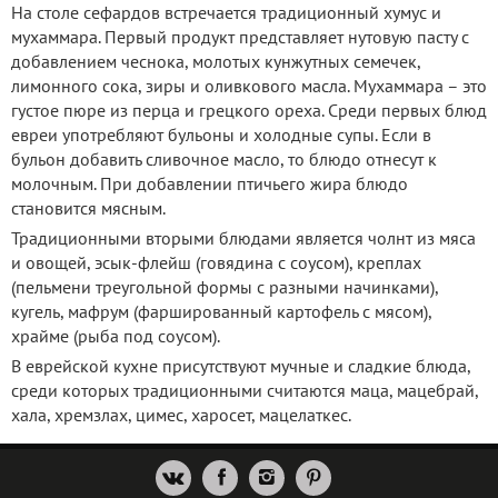
На столе сефардов встречается традиционный хумус и
мухаммара. Первый продукт представляет нутовую пасту с
добавлением чеснока, молотых кунжутных семечек,
лимонного сока, зиры и оливкового масла. Мухаммара – это
густое пюре из перца и грецкого ореха. Среди первых блюд
евреи употребляют бульоны и холодные супы. Если в
бульон добавить сливочное масло, то блюдо отнесут к
молочным. При добавлении птичьего жира блюдо
становится мясным.
Традиционными вторыми блюдами является чолнт из мяса
и овощей, эсык-флейш (говядина с соусом), креплах
(пельмени треугольной формы с разными начинками),
кугель, мафрум (фаршированный картофель с мясом),
храйме (рыба под соусом).
В еврейской кухне присутствуют мучные и сладкие блюда,
среди которых традиционными считаются маца, мацебрай,
хала, хремзлах, цимес, харосет, мацелаткес.