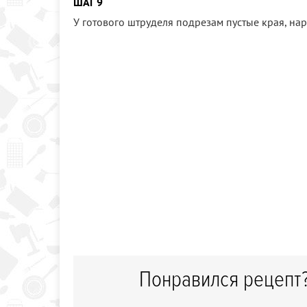
ШАГ 9
У готового штруделя подрезам пустые края, н
Понравился рецепт?