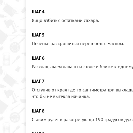
ШАГ 4
Яйцо взбить с остатками сахара.
ШАГ 5
Печенье раскрошить и перетереть с маслом.
ШАГ 6
Раскладываем лаваш на столе и ближе к одном
ШАГ 7
Отступив от края где-то сантиметра три выклад
что бы не вытекла начинка.
ШАГ 8
Ставим рулет в разогретую до 190 градусов духо