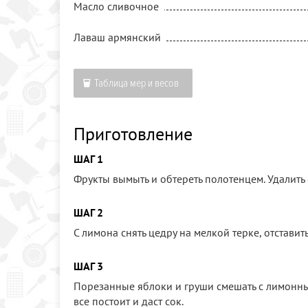
Масло сливочное
Лаваш армянский
Таблица мер и весов
Приготовление
ШАГ 1
Фрукты вымыть и обтереть полотенцем. Удалить 
ШАГ 2
С лимона снять цедру на мелкой терке, отставить
ШАГ 3
Порезанные яблоки и груши смешать с лимонным
все постоит и даст сок.