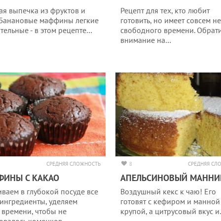
ая выпечка из фруктов и
Рецепт для тех, кто любит
 Банановые маффины легкие
готовить, но имеет совсем н
ательные - в этом рецепте…
свободного времени. Обрат
внимание на…
СРЕДНЯЯ СЛОЖНОСТЬ
8
СРЕДНЯЯ СЛ
ФИНЫ С КАКАО
АПЕЛЬСИНОВЫЙ МАННИ
ваем в глубокой посуде все
Воздушный кекс к чаю! Его
 ингредиенты, уделяем
готовят с кефиром и манной
 времени, чтобы не
крупой, а цитрусовый вкус 