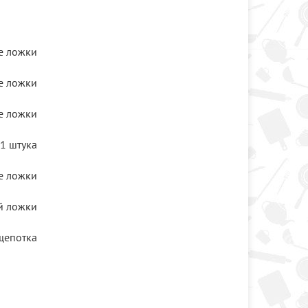
е ложки
е ложки
е ложки
1 штука
е ложки
й ложки
щепотка