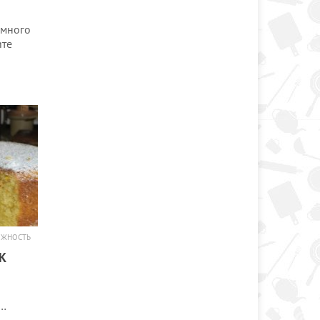
емного
ите
ОЖНОСТЬ
К
и…