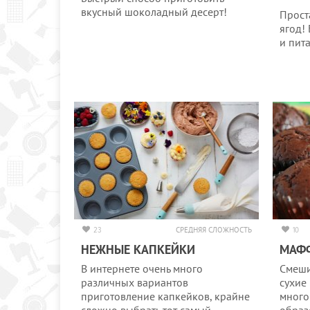
вкусный шоколадный десерт!
Прост
ягод!
и пит
23
СРЕДНЯЯ СЛОЖНОСТЬ
10
НЕЖНЫЕ КАПКЕЙКИ
МАФ
В интернете очень много
Смеши
различных вариантов
сухие
приготовление капкейков, крайне
много