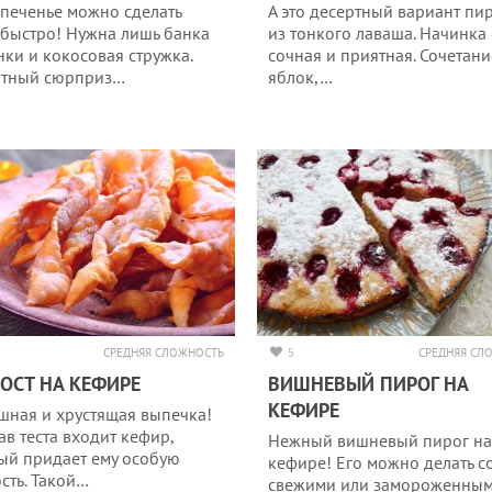
 печенье можно сделать
А это десертный вариант пи
 быстро! Нужна лишь банка
из тонкого лаваша. Начинка
нки и кокосовая стружка.
сочная и приятная. Сочетани
атный сюрприз…
яблок,…
СРЕДНЯЯ СЛОЖНОСТЬ
5
СРЕДНЯЯ СЛ
ОСТ НА КЕФИРЕ
ВИШНЕВЫЙ ПИРОГ НА
КЕФИРЕ
шная и хрустящая выпечка!
ав теста входит кефир,
Нежный вишневый пирог на
ый придает ему особую
кефире! Его можно делать с
сть. Такой…
свежими или замороженны