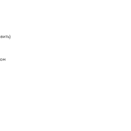
вить)
том