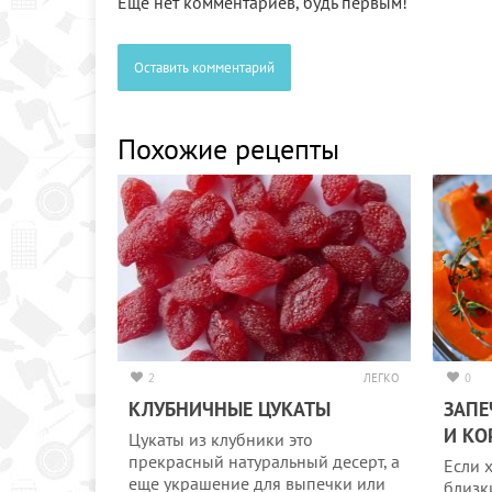
Еще нет комментариев, будь первым!
Оставить комментарий
Похожие рецепты
2
ЛЕГКО
0
КЛУБНИЧНЫЕ ЦУКАТЫ
ЗАПЕ
И КО
Цукаты из клубники это
прекрасный натуральный десерт, а
Если 
еще украшение для выпечки или
близк