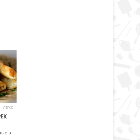
ЛЕГКО
РЕК
тые в