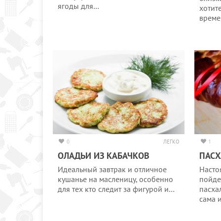
ягоды для…
хотит
врем
0
ЛЕГКО
1
ОЛАДЬИ ИЗ КАБАЧКОВ
ПАСХ
Идеальный завтрак и отличное
Насто
кушанье на масленицу, особенно
пойде
для тех кто следит за фигурой и…
пасха
сама 