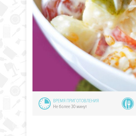
Быстрый
нный пудинг
ВРЕМЯ ПРИГОТОВЛЕНИЯ
Не более 30 минут