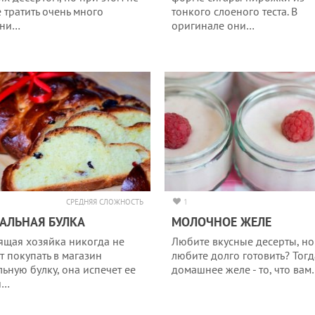
е тратить очень много
тонкого слоеного теста. В
ени…
оригинале они…
СРЕДНЯЯ СЛОЖНОСТЬ
1
АЛЬНАЯ БУЛКА
МОЛОЧНОЕ ЖЕЛЕ
ящая хозяйка никогда не
Любите вкусные десерты, но
т покупать в магазин
любите долго готовить? Тогд
льную булку, она испечет ее
домашнее желе - то, что вам
и…