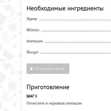
Необходимые ингредиенты
Хурма
Яблоко
Апельсин
Йогурт
Таблица мер и весов
Приготовление
ШАГ 1
Почистите и нарежьте апельсин