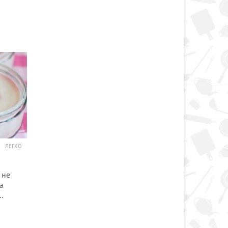
ЛЕГКО
 не
а
…