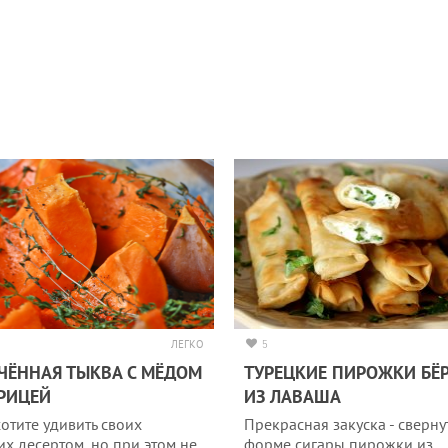
ЛЕГКО
5
ЧЁННАЯ ТЫКВА С МЁДОМ
ТУРЕЦКИЕ ПИРОЖКИ БЁ
РИЦЕЙ
ИЗ ЛАВАША
хотите удивить своих
Прекрасная закуска - сверну
их десертом, но при этом не
форме сигары пирожки из