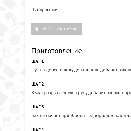
Лук красный
Таблица мер и весов
Приготовление
ШАГ 1
Нужно довести воду до кипения, добавить оливко
ШАГ 2
В уже разрыхленную крупу добавить мелко пор
ШАГ 3
Блюдо начнет приобретать однородность, когда
ШАГ 4