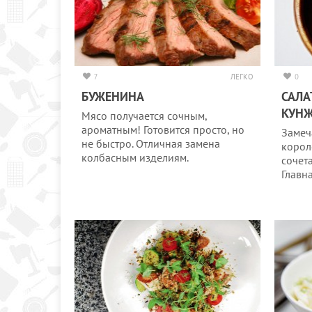
7
ЛЕГКО
0
БУЖЕНИНА
САЛА
КУН
Мясо получается сочным,
ароматным! Готовится просто, но
Замеч
не быстро. Отличная замена
корол
колбасным изделиям.
сочет
Главн