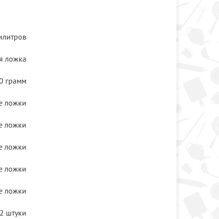
илитров
я ложка
0 грамм
е ложки
е ложки
е ложки
е ложки
е ложки
2 штуки