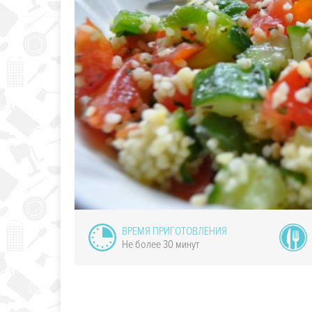
ондю по-
олландски
ВРЕМЯ ПРИГОТОВЛЕНИЯ
Не более 30 минут