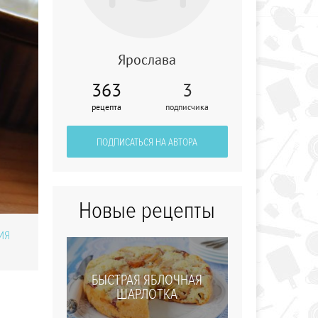
Ярослава
363
3
Молдавские
рецепта
подписчика
картофельные
тефтели
ПОДПИСАТЬСЯ НА АВТОРА
Новые рецепты
ИЯ
БЫСТРАЯ ЯБЛОЧНАЯ
ШАРЛОТКА