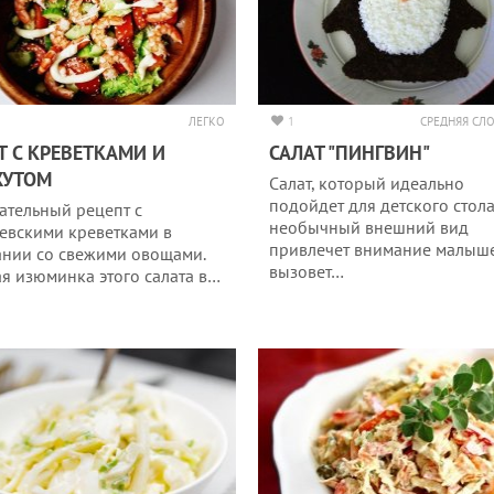
ЛЕГКО
1
СРЕДНЯЯ СЛ
Т С КРЕВЕТКАМИ И
САЛАТ "ПИНГВИН"
ЖУТОМ
Салат, который идеально
подойдет для детского стола
ательный рецепт с
необычный внешний вид
евскими креветками в
привлечет внимание малыш
ании со свежими овощами.
вызовет…
ая изюминка этого салата в…