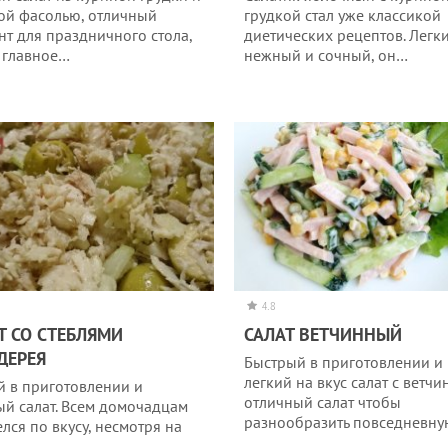
ой фасолью, отличный
грудкой стал уже классикой
нт для праздничного стола,
диетических рецептов. Легки
 главное…
нежный и сочный, он…
4.8
Т СО СТЕБЛЯМИ
САЛАТ ВЕТЧИННЫЙ
ДЕРЕЯ
Быстрый в приготовлении и
легкий на вкус салат с ветчи
й в приготовлении и
отличный салат чтобы
ый салат. Всем домочадцам
разнообразить повседневн
лся по вкусу, несмотря на
о…