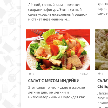
красн
Лёгкий, сочный салат поможет
вариа
сохранить фигуру. Этот вкусный
самое
салат украсит ежедневный рацион
и станет незаменимым…
5
ЛЕГКО
5
САЛАТ С МЯСОМ ИНДЕЙКИ
САЛА
СЕЛЬ
Этот салат то что нужно в жаркие
летние дни, он легкий и
Легки
низкокалорийный. Подойдет как…
вкусн
прише
то, чт