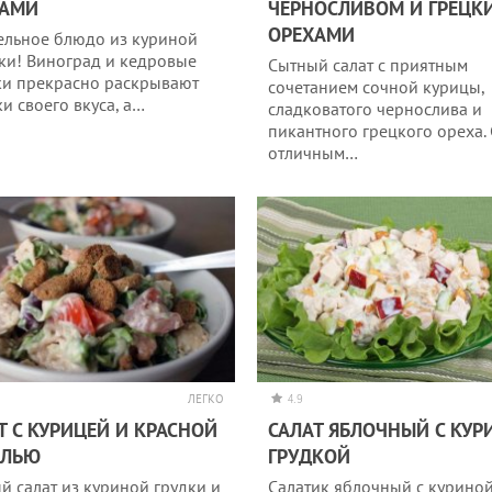
ХАМИ
ЧЕРНОСЛИВОМ И ГРЕЦК
ОРЕХАМИ
ельное блюдо из куриной
ки! Виноград и кедровые
Сытный салат с приятным
и прекрасно раскрывают
сочетанием сочной курицы,
ки своего вкуса, а…
сладковатого чернослива и
пикантного грецкого ореха. 
отличным…
ЛЕГКО
4.9
Т С КУРИЦЕЙ И КРАСНОЙ
САЛАТ ЯБЛОЧНЫЙ С КУР
ОЛЬЮ
ГРУДКОЙ
й салат из куриной грудки и
Салатик яблочный с курино