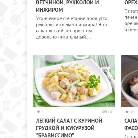
ВЕТЧИНОЙ, РУККОЛОЙ И
ОРЕ
ИНЖИРОМ
Питат
печен
Утонченное сочетание прошутто,
орешк
рукколы и свежего инжира! Этот
оттен
салат легкий, но при этом
довольно питательный.…
5
ЛЕГКО
4.7
ЛЕГКИЙ САЛАТ С КУРИНОЙ
САЛА
ГРУДКОЙ И КУКУРУЗОЙ
ФАС
"БРАВИССИМО"
Сытны