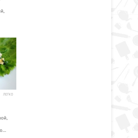
й,
ЛЕГКО
ной,
ую…