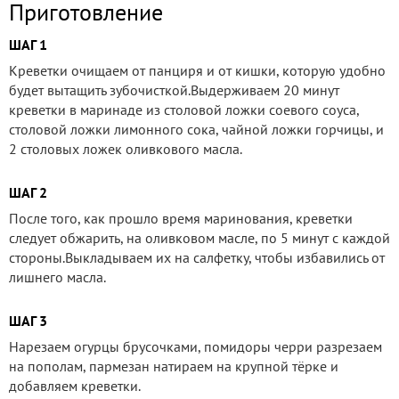
Приготовление
ШАГ 1
Креветки очищаем от панциря и от кишки, которую удобно
будет вытащить зубочисткой.Выдерживаем 20 минут
креветки в маринаде из столовой ложки соевого соуса,
столовой ложки лимонного сока, чайной ложки горчицы, и
2 столовых ложек оливкового масла.
ШАГ 2
После того, как прошло время маринования, креветки
следует обжарить, на оливковом масле, по 5 минут с каждой
стороны.Выкладываем их на салфетку, чтобы избавились от
лишнего масла.
ШАГ 3
Нарезаем огурцы брусочками, помидоры черри разрезаем
на пополам, пармезан натираем на крупной тёрке и
добавляем креветки.