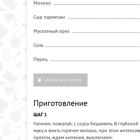
Молоко
Сыр пармезан
Мускатный орех
Соль
Перец
Таблица мер и весов
Приготовление
ШАГ 1
Начнем, пожалуй, с соуса бешамель. В глубокой
муку и влить горячее молоко, при этом интенс
орехом, ждем кипения, выключаем.