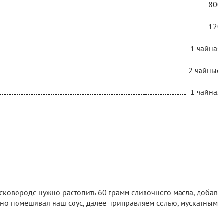
80
12
1 чайна
2 чайны
1 чайна
 сковороде нужно растопить 60 грамм сливочного масла, добав
ивно помешивая наш соус, далее приправляем солью, мускатным