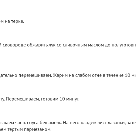
м на терке.
й сковороде обжарить лук со сливочным маслом до полуготовн
ательно перемешиваем. Жарим на слабом огне в течение 10 ми
ту. Перемешиваем, готовим 10 минут.
аем часть соуса бешамель. На него кладем лист лазаньи, зате
аем тертым пармезаном.