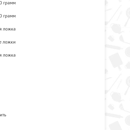
0 грамм
0 грамм
я ложка
е ложки
я ложка
ить