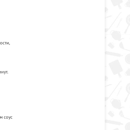
ости,
нут.
м соус