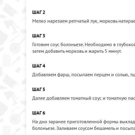
ШАГ 2
Мелко нарезаем репчатый лук, морковь натирае
ШАГ 3
Готовим соус болоньезе. Необходимо в глубоко
затем добавить морковь и жарить 5 минут.
ШАГ 4
Добавляем фарш, посыпаем перцем и солью, тщ
ШАГ 5
Далее добавляем томатный соус и томатную пас
ШАГ 6
На дно заранее приготовленной формы выкладыв
болоньезе. Заливаем соусом бешамель и посып