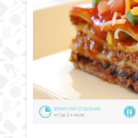
ксиканский
ладный кекс
чили перцем
ВРЕМЯ ПРИГОТОВЛЕНИЯ
от 1 до 2-х часов