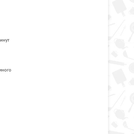
инут
емного