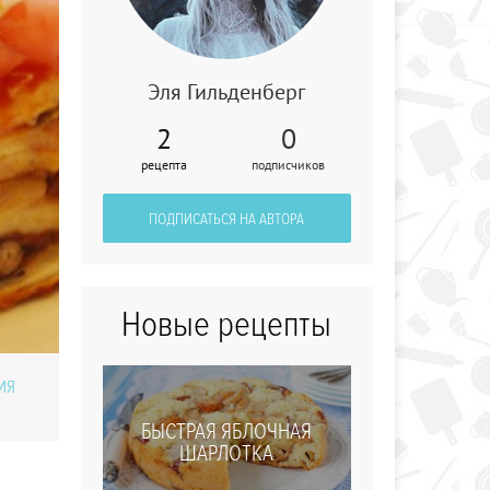
Эля Гильденберг
2
0
рецепта
подписчиков
Итальянские
Спагетти с соусом
Сугга
ПОДПИСАТЬСЯ НА АВТОРА
Новые рецепты
ИЯ
БЫСТРАЯ ЯБЛОЧНАЯ
ШАРЛОТКА