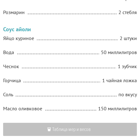
Розмарин
2 стебля
Соус айоли
Яйцо куриное
2 штуки
Вода
50 миллилитров
Чеснок
1 зубчик
Горчица
1 чайная ложка
Соль
по вкусу
Масло оливковое
150 миллилитров
Таблица мер и весов