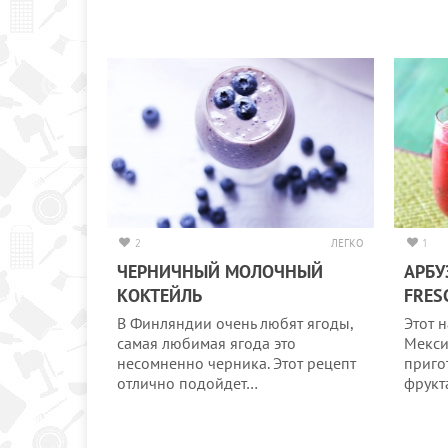
2
ЛЕГКО
1
ЧЕРНИЧНЫЙ МОЛОЧНЫЙ
АРБУ
КОКТЕЙЛЬ
FRES
В Финляндии очень любят ягоды,
Этот 
самая любимая ягода это
Мекси
несомненно черника. Этот рецепт
приго
отлично подойдет…
фрукт