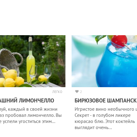
ЛЕГКО
2
АШНИЙ ЛИМОНЧЕЛЛО
БИРЮЗОВОЕ ШАМПАНСК
уй, каждый в своей жизни
Игристое вино необычного ц
раз пробовал лимончелло. Вы
Секрет - в голубом ликере
е успели угоститься этим…
кюрасао блю. Этот коктейль
выглядит очень…