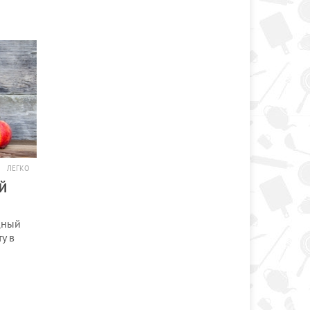
ЛЕГКО
Й
дный
у в