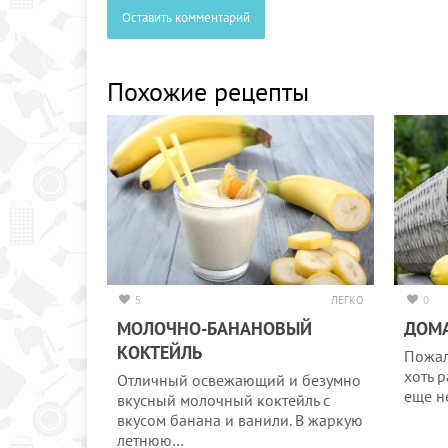
Оставить комментарий
Похожие рецепты
5
ЛЕГКО
0
МОЛОЧНО-БАНАНОВЫЙ
ДОМ
КОКТЕЙЛЬ
Пожал
хоть 
Отличный освежающий и безумно
еще н
вкусный молочный коктейль с
вкусом банана и ванили. В жаркую
летнюю…