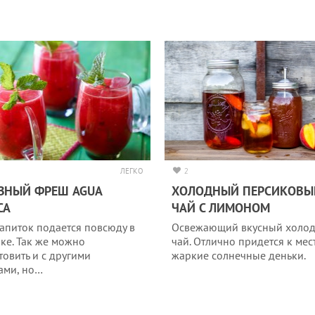
ЛЕГКО
2
ЗНЫЙ ФРЕШ AGUA
ХОЛОДНЫЙ ПЕРСИКОВЫ
CA
ЧАЙ С ЛИМОНОМ
напиток подается повсюду в
Освежающий вкусный холо
ке. Так же можно
чай. Отлично придется к мест
товить и с другими
жаркие солнечные деньки.
ами, но…