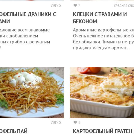
ЛЕГКО
7
СРЕДНЯЯ СЛ
ОФЕЛЬНЫЕ ДРАНИКИ С
КЛЕЦКИ С ТРАВАМИ И
БАМИ
БЕКОНОМ
сающие всем знакомые
Ароматные картофельные кл
ки с добавлением
Очень нежное питательное 
ных грибов с репчатым
без обжарки. Тимьян и петр
!
придают клецкам аромат…
ЛЕГКО
4
ОФЕЛЬ ПАЙ
КАРТОФЕЛЬНЫЙ ГРАТЕН