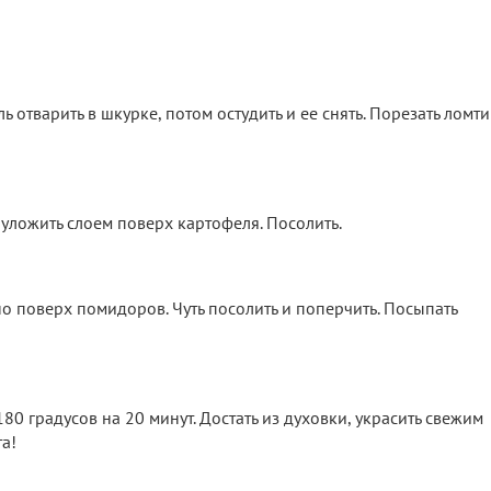
 отварить в шкурке, потом остудить и ее снять. Порезать ломт
уложить слоем поверх картофеля. Посолить.
о поверх помидоров. Чуть посолить и поперчить. Посыпать
180 градусов на 20 минут. Достать из духовки, украсить свежим
та!