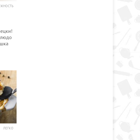
ОЖНОСТЬ
ецки!
блюдо
ушка
ЛЕГКО