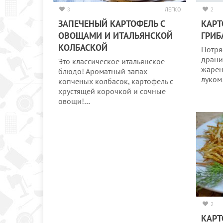
3
ЛЕГКО
2
ЗАПЕЧЕНЫЙ КАРТОФЕЛЬ С
КАРТ
ОВОЩАМИ И ИТАЛЬЯНСКОЙ
ГРИ
КОЛБАСКОЙ
Потря
драни
Это классическое итальянское
жарен
блюдо! Ароматный запах
луком
копченых колбасок, картофель с
хрустящей корочкой и сочные
овощи!…
2
КАРТ