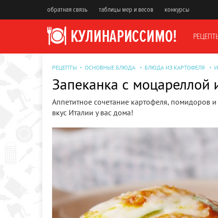
обратная связь
таблицы мер и весов
конкурсы
РЕЦЕПТ
РЕЦЕПТЫ
ОСНОВНЫЕ БЛЮДА
БЛЮДА ИЗ КАРТОФЕЛЯ
И
Запеканка с моцареллой
Аппетитное сочетание картофеля, помидоров и
вкус Италии у вас дома!