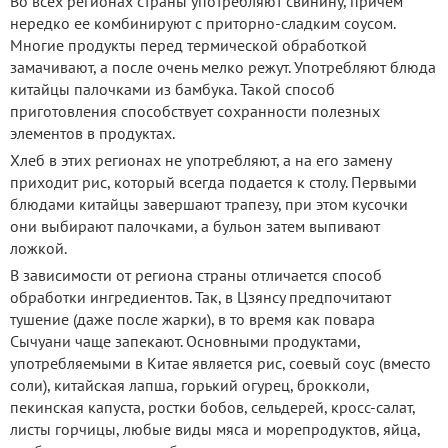
Во всех регионах страны употребляют свинину, причем
нередко ее комбинируют с приторно-сладким соусом.
Многие продукты перед термической обработкой
замачивают, а после очень мелко режут. Употребляют блюда
китайцы палочками из бамбука. Такой способ
приготовления способствует сохранности полезных
элементов в продуктах.
Хлеб в этих регионах не употребляют, а на его замену
приходит рис, который всегда подается к столу. Первыми
блюдами китайцы завершают трапезу, при этом кусочки
они выбирают палочками, а бульон затем выпивают
ложкой.
В зависимости от региона страны отличается способ
обработки ингредиентов. Так, в Цзянсу предпочитают
тушение (даже после жарки), в то время как повара
Сычуани чаще запекают. Основными продуктами,
употребляемыми в Китае является рис, соевый соус (вместо
соли), китайская лапша, горький огурец, брокколи,
пекинская капуста, ростки бобов, сельдерей, кросс-салат,
листы горчицы, любые виды мяса и морепродуктов, яйца,