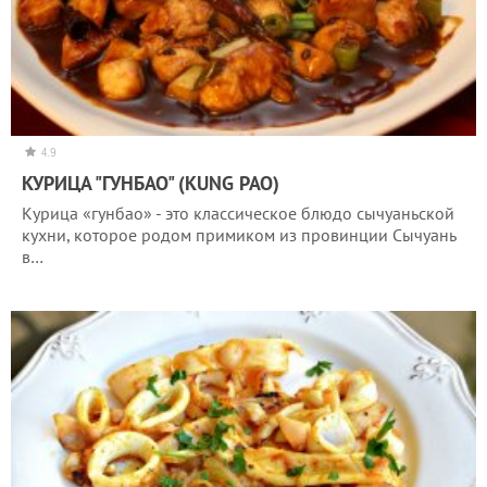
4.9
КУРИЦА "ГУНБАО" (KUNG PAO)
Курица «гунбао» - это классическое блюдо сычуаньской
кухни, которое родом примиком из провинции Сычуань
в…