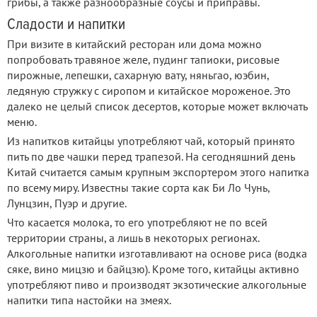
грибы, а также разнообразные соусы и приправы.
Сладости и напитки
При визите в китайский ресторан или дома можно
попробовать травяное желе, пудинг тапиоки, рисовые
пирожные, лепешки, сахарную вату, няньгао, юэбин,
ледяную стружку с сиропом и китайское мороженое. Это
далеко не целый список десертов, которые может включать
меню.
Из напитков китайцы употребляют чай, который принято
пить по две чашки перед трапезой. На сегодняшний день
Китай считается самым крупным экспортером этого напитка
по всему миру. Известны такие сорта как Би Ло Чунь,
Лунцзин, Пуэр и другие.
Что касается молока, то его употребляют не по всей
территории страны, а лишь в некоторых регионах.
Алкогольные напитки изготавливают на основе риса (водка
сяке, вино мицзю и байцзю). Кроме того, китайцы активно
употребляют пиво и производят экзотические алкогольные
напитки типа настойки на змеях.