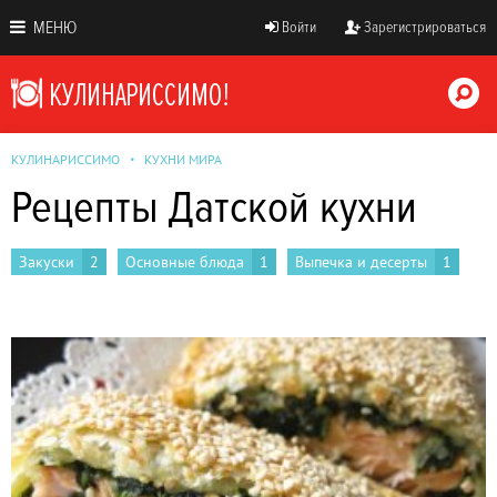
МЕНЮ
Войти
Зарегистрироваться
КУЛИНАРИССИМО
КУХНИ МИРА
Рецепты Датской кухни
Закуски
2
Основные блюда
1
Выпечка и десерты
1