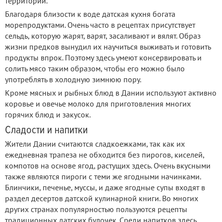
территорий.
Благодаря близости к воде датская кухня богата
морепродуктами. Очень часто в рецептах присутствует
сельдь, которую жарят, варят, засаливают и вялят. Образ
жизни предков вынудил их научиться выживать и готовить
продукты впрок. Поэтому здесь умеют консервировать и
солить мясо таким образом, чтобы его можно было
употреблять в холодную зимнюю пору.
Кроме мясных и рыбных блюд в Дании используют активно
коровье и овечье молоко для приготовления многих
горячих блюд и закусок.
Сладости и напитки
Жители Дании считаются сладкоежками, так как их
ежедневная трапеза не обходится без пирогов, киселей,
компотов на основе ягод, растущих здесь. Очень вкусными
также являются пироги с теми же ягодными начинками.
Блинчики, печенье, муссы, и даже ягодные супы входят в
раздел десертов датской кулинарной книги. Во многих
других странах популярностью пользуются рецепты
традиционных датских булочек. Среди напитков здесь