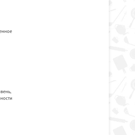
ченное
вень,
вности