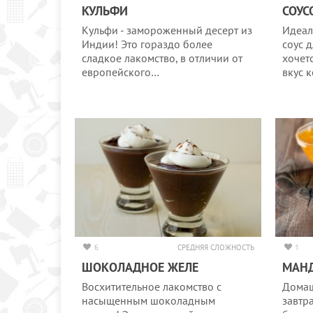
КУЛЬФИ
СОУС
Кульфи - замороженный десерт из
Идеал
Индии! Это гораздо более
соус 
сладкое лакомство, в отличии от
хочет
европейского…
вкус 
6
СРЕДНЯЯ СЛОЖНОСТЬ
1
ШОКОЛАДНОЕ ЖЕЛЕ
МАН
Восхитительное лакомство с
Домаш
насыщенным шоколадным
завтр