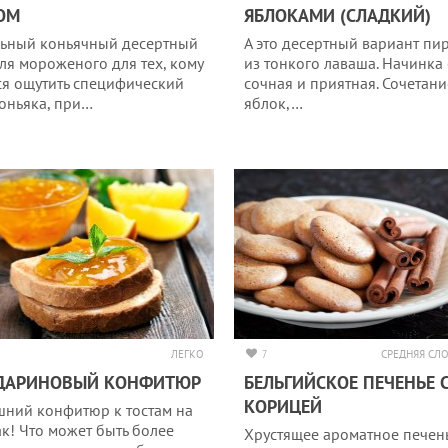
ОМ
ЯБЛОКАМИ (СЛАДКИЙ)
ьный коньячный десертный
А это десертный вариант пи
для мороженого для тех, кому
из тонкого лаваша. Начинка
ся ощутить специфический
сочная и приятная. Сочетани
коньяка, при…
яблок,…
ЛЕГКО
7
СРЕДНЯЯ СЛ
ДАРИНОВЫЙ КОНФИТЮР
БЕЛЬГИЙСКОЕ ПЕЧЕНЬЕ 
КОРИЦЕЙ
ний конфитюр к тостам на
ак! Что может быть более
Хрустящее ароматное печен