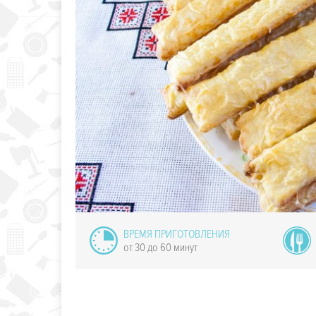
Свинина с
вощами по
азиатски
ВРЕМЯ ПРИГОТОВЛЕНИЯ
от 30 до 60 минут