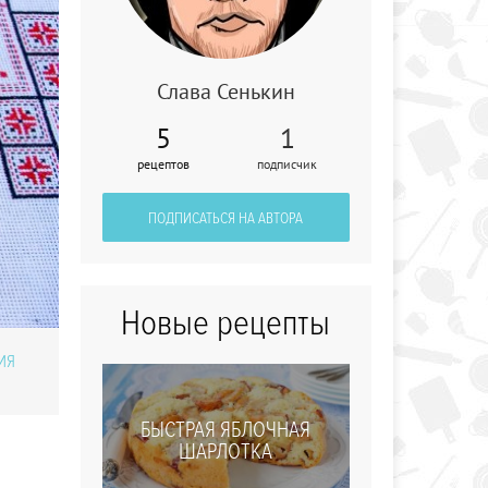
Слава Сенькин
5
1
Жареные спринг-
рецептов
подписчик
роллы с
креветками и
свининой
ПОДПИСАТЬСЯ НА АВТОРА
Новые рецепты
ИЯ
БЫСТРАЯ ЯБЛОЧНАЯ
ШАРЛОТКА