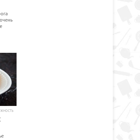
рога
 очень
е
ОЖНОСТЬ
С
ье