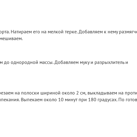
орта. Натираем его на мелкой терке. Добавляем к нему размяг
емешиваем.
м до однородной массы. Добавляем муку и разрыхлитель и
резаем на полоски шириной около 2 см, выкладываем на проти
ыпекания. Выпекаем около 10 минут при 180 градусах. По гото