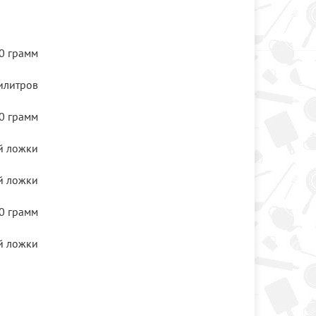
0 грамм
илитров
0 грамм
й ложки
й ложки
0 грамм
й ложки