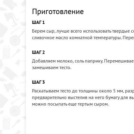
Приготовление
ШАГ 1
Берем сыр, лучше всего использовать твердые с
сливочное масло комнатной температуры. Пер
ШАГ 2
Добавляем молоко, соль паприку. Перемешивае
замешиваем тесто.
ШАГ 3
Раскатываем тесто до толщины около 5 мм, раз
предварительно выстелив на него бумагу для в
можно посыпать еще тертым сыром.