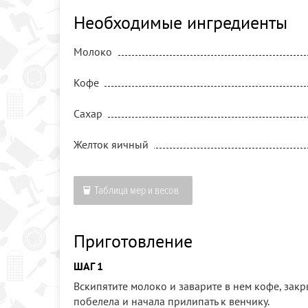
Необходимые ингредиенты
Молоко
Кофе
Сахар
Желток яичный
Таблица мер и весов
Приготовление
ШАГ 1
Вскипятите молоко и заварите в нем кофе, закр
побелела и начала прилипать к венчику.