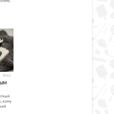
рочем,
ЛЕГКО
НЫМ
ртный
, кому
ский