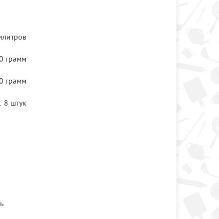
илитров
0 грамм
0 грамм
8 штук
ь