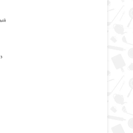
ный
ез