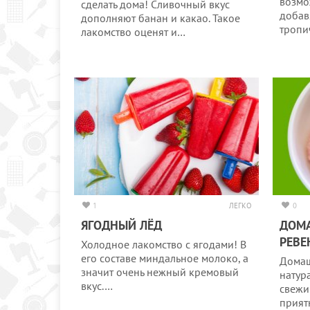
возмо
сделать дома! Сливочный вкус
добав
дополняют банан и какао. Такое
тропи
лакомство оценят и…
1
ЛЕГКО
0
ЯГОДНЫЙ ЛЁД
ДОМ
РЕВЕ
Холодное лакомство с ягодами! В
его составе миндальное молоко, а
Домаш
значит очень нежный кремовый
натур
вкус.…
свежи
прият