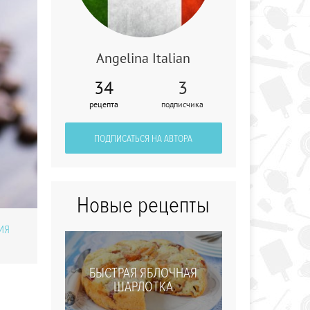
Angelina Italian
34
3
Десерт из дыни
рецепта
подписчика
по-французски
ПОДПИСАТЬСЯ НА АВТОРА
Новые рецепты
ИЯ
БЫСТРАЯ ЯБЛОЧНАЯ
ШАРЛОТКА