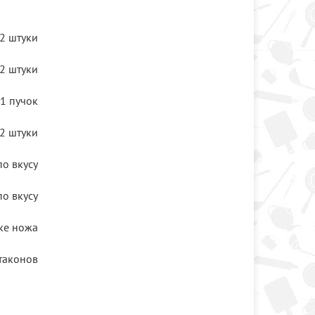
2 штуки
2 штуки
1 пучок
2 штуки
по вкусу
по вкусу
ке ножа
стаконов