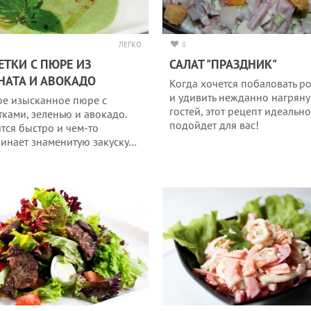
ЛЕГКО
8
ЕТКИ С ПЮРЕ ИЗ
САЛАТ "ПРАЗДНИК"
АТА И АВОКАДО
Когда хочется побаловать р
и удивить нежданно нагрян
е изысканное пюре с
гостей, этот рецепт идеально
тками, зеленью и авокадо.
подойдет для вас!
ится быстро и чем-то
инает знаменитую закуску…