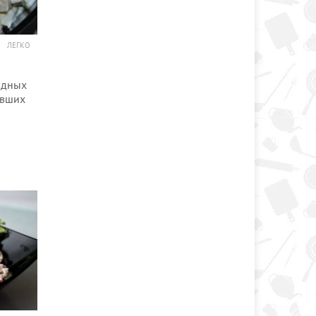
ЛЕГКО
одных
увших