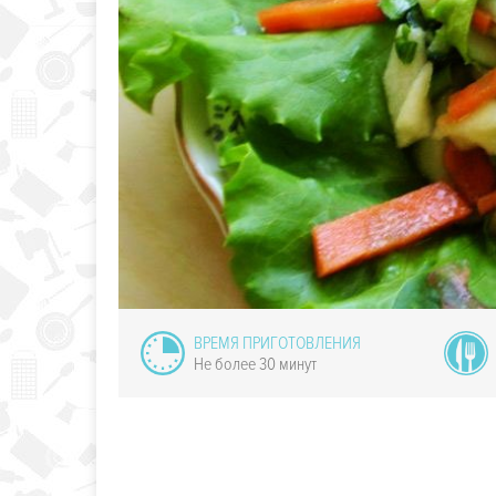
ассический
бовый салат"
ВРЕМЯ ПРИГОТОВЛЕНИЯ
Не более 30 минут