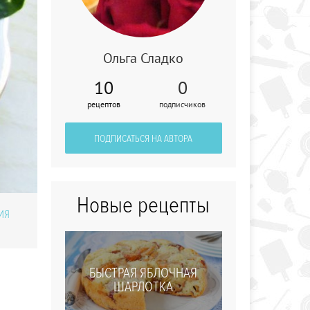
Ольга Сладко
Закуска-канапе
10
0
"Восхищение"
рецептов
подписчиков
ПОДПИСАТЬСЯ НА АВТОРА
Новые рецепты
ИЯ
БЫСТРАЯ ЯБЛОЧНАЯ
ШАРЛОТКА