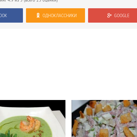
тинг
4.9
из 5 (всего
23
оценки)
OOK
ОДНОКЛАССНИКИ
GOOGLE