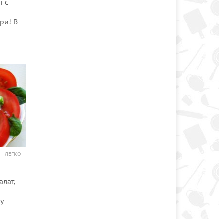
т с
ри! В
ЛЕГКО
алат,
у