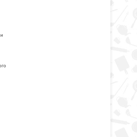
 и
ого