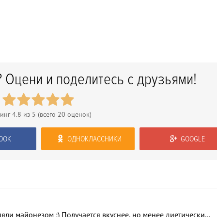
 Оцени и поделитесь с друзьями!
тинг
4.8
из 5 (всего
20
оценок)
OOK
ОДНОКЛАССНИКИ
GOOGLE
яли майонезом :) Получается вкуснее, но менее диетически...