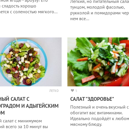
ной ягоде - арбузу! Его
Легкий, но питательный сала
я сладость хорошо
тунцом, молодой фасолью,
ается с соленостью мягкого…
рукколой и помидорами чер
нем все…
ЛЕГКО
5
НЫЙ САЛАТ С
САЛАТ "ЗДОРОВЬЕ"
ГРАДОМ И АДЫГЕЙСКИМ
Полезный и очень вкусный с
ОМ
обогатит вас витаминами.
Идеально подойдёт к любом
й салат с минимумом
мясному блюду.
ий всего за 10 минут вы