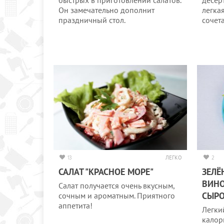
быстрых в приготовлении салатов.
десерт
Он замечательно дополнит
легка
праздничный стол.
сочет
13
ЛЕГКО
2
САЛАТ "КРАСНОЕ МОРЕ"
ЗЕЛЁ
ВИНО
Салат получается очень вкусным,
СЫР
сочным и ароматным. Приятного
аппетита!
Легки
калор