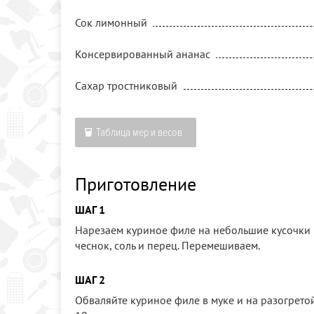
Сок лимонный
Консервированный ананас
Сахар тростниковый
Таблица мер и весов
Приготовление
ШАГ 1
Нарезаем куриное филе на небольшие кусочки 
чеснок, соль и перец. Перемешиваем.
ШАГ 2
Обваляйте куриное филе в муке и на разогрето