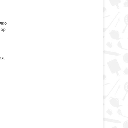
елко
пор
ия.