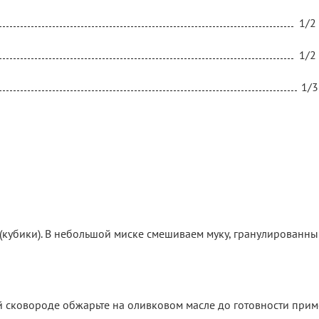
1/2
1/2
1/3
(кубики). В небольшой миске смешиваем муку, гранулированн
й сковороде обжарьте на оливковом масле до готовности прим