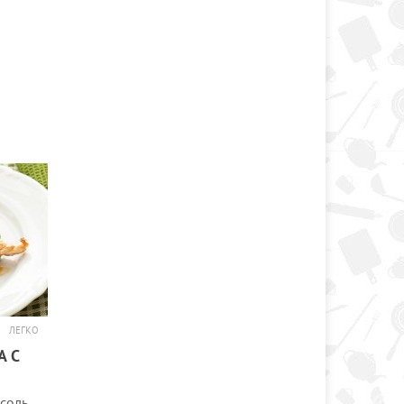
ЛЕГКО
А С
соль,