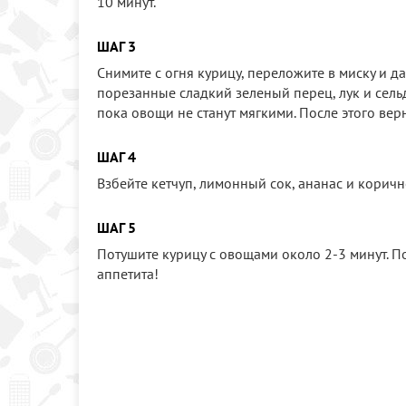
10 минут.
ШАГ 3
Снимите с огня курицу, переложите в миску и д
порезанные сладкий зеленый перец, лук и сель
пока овощи не станут мягкими. После этого вер
ШАГ 4
Взбейте кетчуп, лимонный сок, ананас и коричн
ШАГ 5
Потушите курицу с овощами около 2-3 минут. П
аппетита!