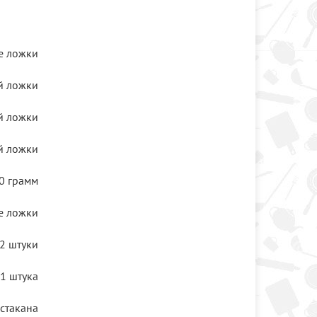
е ложки
й ложки
й ложки
й ложки
0 грамм
е ложки
2 штуки
1 штука
 стакана