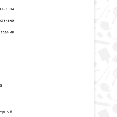
 стакана
 стакана
 грамма
ый
ерно 8-