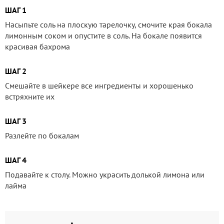
ШАГ 1
Насыпьте соль на плоскую тарелочку, смочите края бокала
лимонным соком и опустите в соль. На бокале появится
красивая бахрома
ШАГ 2
Смешайте в шейкере все ингредиенты и хорошенько
встряхните их
ШАГ 3
Разлейте по бокалам
ШАГ 4
Подавайте к столу. Можно украсить долькой лимона или
лайма