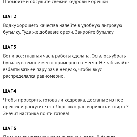
Промойте и обсушите свежие кедровые орешки
ШАГ 2
Водку хорошего качества налейте в удобную литровую
бутылку. Туда же добавьте орехи. Закройте бутылку
ШАГ 3
Вот и все: главная часть работы сделана. Осталось убрать
бутылку в темное место примерно на месяц. Не забывайте
взбалтывать ее пару раз в неделю, чтобы вкус
распределялся равномерно.
ШАГ 4
Чтобы проверить, готова ли кедровка, достаньте из нее
орешек и раскусите его. Ядрышко растворилось в спирте?
Значит настойка почти готова!
ШАГ 5
Процедите настойку через ситечко и ватный фильтр.