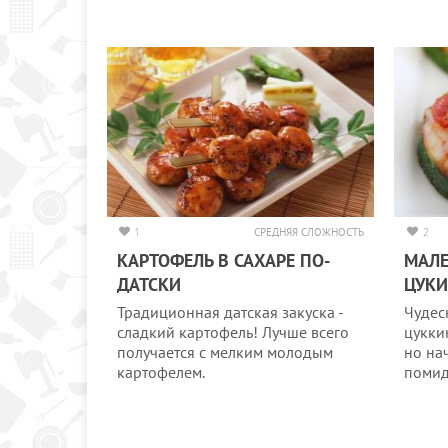
1
СРЕДНЯЯ СЛОЖНОСТЬ
2
КАРТОФЕЛЬ В САХАРЕ ПО-
МАЛЕ
ДАТСКИ
ЦУК
Традиционная датская закуска -
Чудес
сладкий картофель! Лучше всего
цукки
получается с мелким молодым
но на
картофелем.
помид