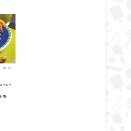
ЛЕГКО
усное
 или