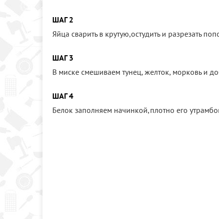
ШАГ 2
Яйца сварить в крутую,остудить и разрезать поп
ШАГ 3
В миске смешиваем тунец, желток, морковь и до
ШАГ 4
Белок заполняем начинкой,плотно его утрамбо