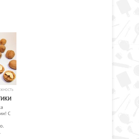
ОЖНОСТЬ
ТИКИ
ка
ии! С
о.
…