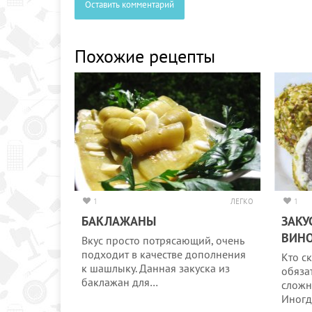
Оставить комментарий
Похожие рецепты
1
ЛЕГКО
1
БАКЛАЖАНЫ
ЗАКУ
ВИН
Вкус просто потрясающий, очень
подходит в качестве дополнения
Кто ск
к шашлыку. Данная закуска из
обяза
баклажан для…
сложн
Иногд