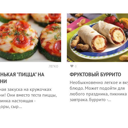
ЛЕГКО
0
НЬКАЯ "ПИЦЦА" НА
ФРУКТОВЫЙ БУРРИТО
ИНИ
Необыкновенно легкое и вк
блюдо. Может подойти для
ная закуска на кружочках
любого праздника, пикника
ни! Они вместо теста пиццы,
завтрака. Буррито -…
чинка настоящая -
оры, сыр…