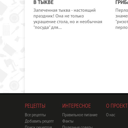
В ТЫКВЕ
ГРИ
Запеченная тыква - настоящий
Перло
праздник! Она не только
знаме
украшение стола, но и необычная
"ризот
"посуда" для…
перло
РЕЦЕПТЫ
ИНТЕРЕСНОЕ
О ПРОЕКТ
Все рецепты
Правильное питание
О нас
Добавить рецепт
Факты
Поиск рецептов
Полезные советы