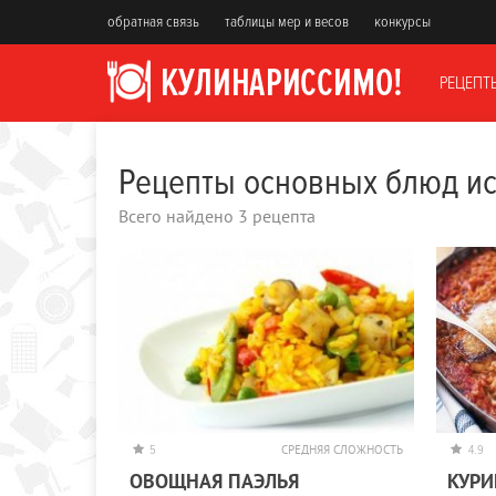
обратная связь
таблицы мер и весов
конкурсы
РЕЦЕПТ
Рецепты основных блюд ис
Всего найдено 3 рецепта
5
СРЕДНЯЯ СЛОЖНОСТЬ
4.9
ОВОЩНАЯ ПАЭЛЬЯ
КУРИ