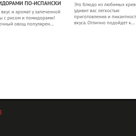
ИДОРАМИ ПО-ИСПАНСКИ
Это блюдо из любимых крев
удивит вас легкостью
 вкус и аромат у запеченной
приготовления и пикантнос
ы с рисом и помидорами!
вкуса. Отлично подойдет к…
сочный овощ популярен…
Е