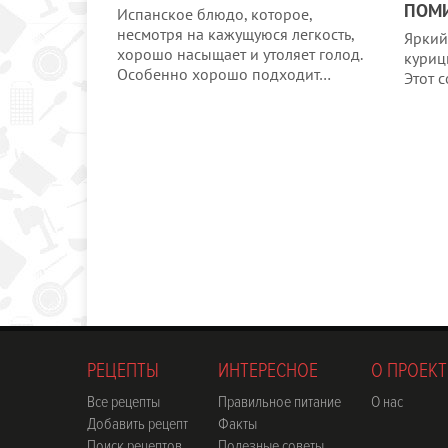
ПОМ
Испанское блюдо, которое,
несмотря на кажущуюся легкость,
Яркий
хорошо насыщает и утоляет голод.
куриц
Особенно хорошо подходит…
Этот 
РЕЦЕПТЫ
ИНТЕРЕСНОЕ
О ПРОЕКТ
Все рецепты
Правильное питание
О нас
Добавить рецепт
Факты
Поиск рецептов
Полезные советы