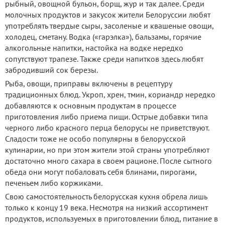
рыбный, овощной бульон, борщ, жур и так далее. Среди
молочных продуктов и закусок жители Белоруссии любят
употреблять твердые сыры, засоленые и квашеные овощи,
холодец, сметану. Водка («гарэлка»), бальзамы, горячие
алкогольные напитки, настойка на водке нередко
сопутствуют трапезе. Также среди напитков здесь любят
забродивший сок березы.
Рыба, овощи, приправы включены в рецептуру
традиционных блюд. Укроп, хрен, тмин, кориандр нередко
добавляются к основным продуктам в процессе
приготовления либо приема пищи. Острые добавки типа
черного либо красного перца белорусы не приветствуют.
Сладости тоже не особо популярны в белорусской
кулинарии, но при этом жители этой страны употребляют
достаточно много сахара в своем рационе. После сытного
обеда они могут побаловать себя блинами, пирогами,
печеньем либо коржиками.
Свою самостоятельность белорусская кухня обрела лишь
только к концу 19 века. Несмотря на низкий ассортимент
продуктов, используемых в приготовлении блюд, питание в