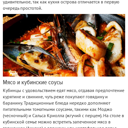
удивительное, так как кухня острова отличается в первую
очередь простотой.
Мясо и кубинские соусы
Кубинцы с удовольствием едят мясо, отдавая предпочтение
курятине и свинине, чуть реже покупают говядину и
баранину. Традиционные блюда нередко дополняют
питательными томатными соусами, такими как Моджо
(чесночный) и Сальса Криолла (жгучий с перцем). На столе в
кубинской семье можно встретить запеченное мясо в
горшочках (Ахиако) с овощами или картофельное рагу с