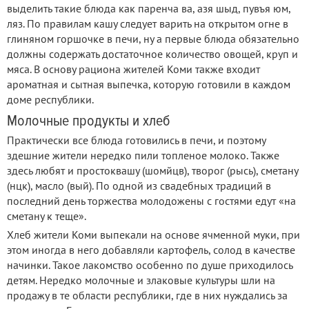
выделить такие блюда как паренча ва, азя шыд, пувъя юм,
ляз. По правилам кашу следует варить на открытом огне в
глиняном горшочке в печи, ну а первые блюда обязательно
должны содержать достаточное количество овощей, круп и
мяса. В основу рациона жителей Коми также входит
ароматная и сытная выпечка, которую готовили в каждом
доме республики.
Молочные продукты и хлеб
Практически все блюда готовились в печи, и поэтому
здешние жители нередко пили топленое молоко. Также
здесь любят и простоквашу (шомйцв), творог (рысь), сметану
(нцк), масло (вый). По одной из свадебных традиций в
последний день торжества молодожены с гостями едут «на
сметану к теще».
Хлеб жители Коми выпекали на основе ячменной муки, при
этом иногда в него добавляли картофель, солод в качестве
начинки. Такое лакомство особенно по душе приходилось
детям. Нередко молочные и злаковые культуры шли на
продажу в те области республики, где в них нуждались за