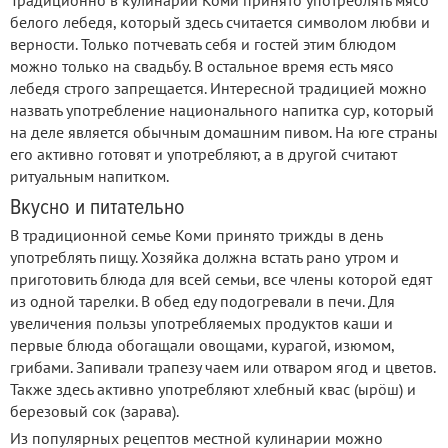
белого лебедя, который здесь считается символом любви и
верности. Только потчевать себя и гостей этим блюдом
можно только на свадьбу. В остальное время есть мясо
лебедя строго запрещается. Интересной традицией можно
назвать употребление национального напитка сур, который
на деле является обычным домашним пивом. На юге страны
его активно готовят и употребляют, а в другой считают
ритуальным напитком.
Вкусно и питательно
В традиционной семье Коми принято трижды в день
употреблять пищу. Хозяйка должна встать рано утром и
приготовить блюда для всей семьи, все члены которой едят
из одной тарелки. В обед еду подогревали в печи. Для
увеличения пользы употребляемых продуктов каши и
первые блюда обогащали овощами, курагой, изюмом,
грибами. Запивали трапезу чаем или отваром ягод и цветов.
Также здесь активно употребляют хлебный квас (ырöш) и
березовый сок (зарава).
Из популярных рецептов местной кулинарии можно