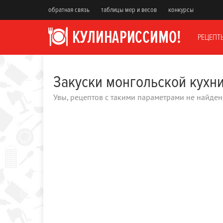
обратная связь
таблицы мер и весов
конкурсы
РЕЦЕПТ
Закуски монгольской кухн
Увы, рецептов с такими параметрами не найден